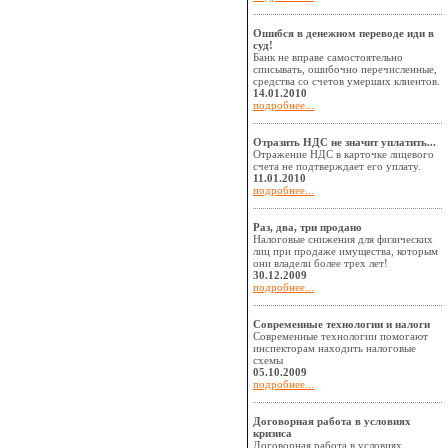
Ошибся в денежном переводе иди в
суд!
Банк не вправе самостоятельно
списывать, ошибочно перечисленные,
средства со счетов умерших клиентов.
14.01.2010
подробнее...
Отразить НДС не значит уплатить...
Отражение НДС в карточке лицевого
счета не подтверждает его уплату.
11.01.2010
подробнее...
Раз, два, три продано
Налоговые снижения для физических
лиц при продаже имущества, которым
они владели более трех лет!
30.12.2009
подробнее...
Современные технологии и налоги
Современные технологии помогают
инспекторам находить налоговые
схемы
05.10.2009
подробнее...
Договорная работа в условиях
кризиса
Договорная работа в условиях