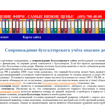
ИЕ ФИРМ - САМЫЕ НИЗКИЕ ЦЕНЫ! (495) 788-48-09
-ответ
Карта сайта
Сопровождение бухгалтерского учёта опасное дел
л ключевым сотрудником, а
сопровождение бухгалтерского учёта
необходимой составляю
н с
финансами, то первым делом советуются с бухгалтером. Если без юриста организация,
то без бухгалтера очень редко. Именно поэтому бухгалтер включён в число субъектов разл
ной ответственности за налоговые преступления.
 РФ в декабре 2006 года четко разъяснил, что главный бухгалтер может быть привлече
редусматривающей уголовную ответственность за уклонение от уплаты налогов и (или) сб
размере. Уголовного наказание может также постичь бухгалтера по статье 199-1 УК РФ, в 
сполнило обязанности по исчислению, удержанию или перечислению налогов и (или) сбор
гистрирацию ООО
, то советуем вам
бухгалтерское сопровождение
сторонних лиц..
хгалтерии
может привести к возникновению «нездорового» интереса со стороны налого
 отчетность
. Несмотря на то, что совмещение должности главного бухгалтера и гене
алтерские услуги
зачастую являются отнюдь не лишней затратой, а наоборот, в каком-то 
пными суммами,
услуги бухгалтера
являются необходимостью.
ать в голове возможный уголовно-правовой сценарий развития событий с самого нача
 милицией выявлена сумма недоимки, подпадающая под крупный или особо крупный размер,
авовую позицию. Одним из превентивных шагов является обжалование решения налоговой 