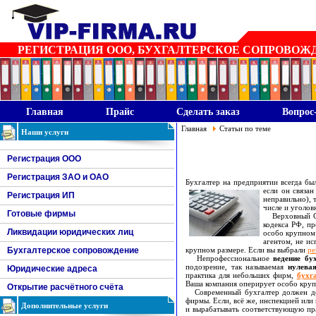
РЕГИСТРАЦИЯ ООО, БУХГАЛТЕРСКОЕ СОПРОВОЖДЕН
Главная
Прайс
Сделать заказ
Вопрос
Главная
Статьи по теме
Наши услуги
Регистрация ООО
Регистрация ЗАО и ОАО
Бухгалтер на предприятии всегда бы
если он связа
Регистрация ИП
неправильно), 
числе и уголов
Готовые фирмы
Верховный Суд
кодекса РФ, п
Ликвидации юридических лиц
особо крупном 
агентом, не и
Бухгалтерское сопровождение
крупном размере. Если вы выбрали
ре
Непрофессиональное
ведение бу
подозрение, так называемая
нулевая
Юридические адреса
практика для небольших фирм,
бухг
Ваша компания оперирует особо кру
Открытие расчётного счёта
Современный бухгалтер должен держ
фирмы. Если, всё же, инспекцией или
Дополнительные услуги
и вырабатывать соответствующую пр