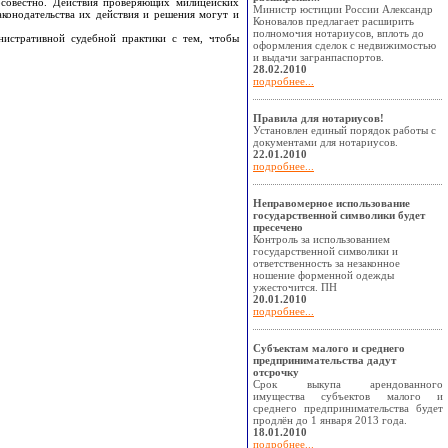
росовестно. Действия проверяющих милицейских
Министр юстиции России Александр
конодательства их действия и решения могут и
Коновалов предлагает расширить
полномочия нотариусов, вплоть до
истративной судебной практики с тем, чтобы
оформления сделок с недвижимостью
и выдачи загранпаспортов.
28.02.2010
подробнее...
Правила для нотариусов!
Установлен единый порядок работы с
документами для нотариусов.
22.01.2010
подробнее...
Неправомерное использование
государственной символики будет
пресечено
Контроль за использованием
государственной символики и
ответственность за незаконное
ношение форменной одежды
ужесточится. ПН
20.01.2010
подробнее...
Субъектам малого и среднего
предпринимательства дадут
отсрочку
Срок выкупа арендованного
имущества субъектов малого и
среднего предпринимательства будет
продлён до 1 января 2013 года.
18.01.2010
подробнее...