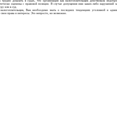
а трудно доказать в судах, что организация как налогоплательщик действовала недоб
тически оценены с правовой позиции. В случае допущения ими каких-либо нарушений за
ру или в суд.
логоплательщик, Вам необходимо знать о последних тенденциях уголовной и админ
свои права и интересы. Это непросто, но возможно.