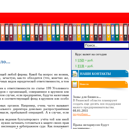
Курс валют на сегодня
о...
1
USD
= руб.
1
EUR
= руб.
НАШИ КОНТАКТЫ
щей любой фирмы. Какой бы вопрос ни возник,
 зачастую, как-то обходится (что, конечно же,
ичных видов юридической ответственности, в том
Новости
н к ответственности по статье 199 Уголовного
оров с организаций, совершенное в крупном или
том случае, если предприятие, будучи налоговым
Зоны для бизнеса...
ов в соответствующий фонд в крупном или особо
В Рязанской области планируют
создать еще десять зон поддержки
вых органов. Например, очень часто вызывает
малого предпринимательства.
рального директора довольно распространённая
08.01.2011
смысле, прибыльной операцией. А в случае, если
подробнее...
ла ведения бухгалтерского учёта той или иной
 нужно начинать готовиться к защите своих прав
Права нотариусов будут
инспекции в арбитражном суде. Как показывает
расширены...