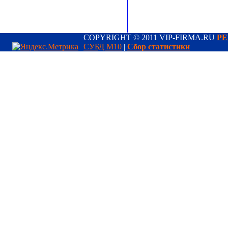
COPYRIGHT © 2011 VIP-FIRMA.RU
РЕ
СУБД М10
|
Сбор статистики