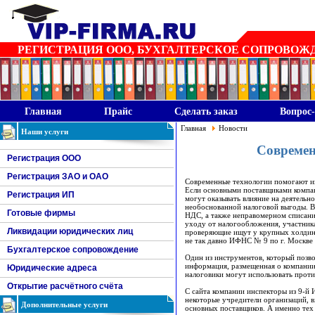
РЕГИСТРАЦИЯ ООО, БУХГАЛТЕРСКОЕ СОПРОВОЖДЕН
Главная
Прайс
Сделать заказ
Вопрос-
Главная
Новости
Наши услуги
Современ
Регистрация ООО
Регистрация ЗАО и ОАО
Современные технологии помогают и
Если основными поставщиками компан
Регистрация ИП
могут оказывать влияние на деятельн
необоснованной налоговой выгоды. В
Готовые фирмы
НДС, а также неправомерном списани
уходу от налогообложения, участник
Ликвидации юридических лиц
проверяющие ищут у крупных холдинго
не так давно ИФНС № 9 по г. Москве
Бухгалтерское сопровождение
Один из инструментов, который позво
информация, размещенная о компании 
Юридические адреса
налоговики могут использовать прот
Открытие расчётного счёта
С сайта компании инспекторы из 9-й 
некоторые учредители организаций, 
Дополнительные услуги
основных поставщиков. А именно тех 