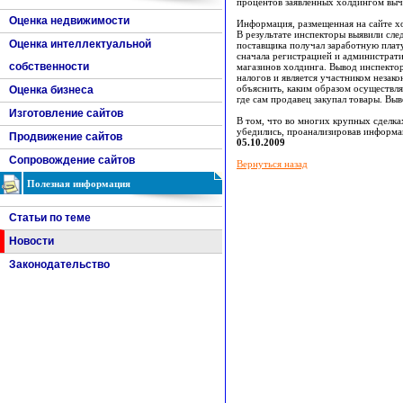
процентов заявленных холдингом выч
Оценка недвижимости
Информация, размещенная на сайте хо
В результате инспекторы выявили сле
Оценка интеллектуальной
поставщика получал заработную плату
сначала регистрацией и администрат
собственности
магазинов холдинга. Вывод инспектор
налогов и является участником незак
объяснить, каким образом осуществля
Оценка бизнеса
где сам продавец закупал товары. Выв
Изготовление сайтов
В том, что во многих крупных сделк
убедились, проанализировав информ
Продвижение сайтов
05.10.2009
Сопровождение сайтов
Вернуться назад
Полезная информация
Статьи по теме
Новости
Законодательство