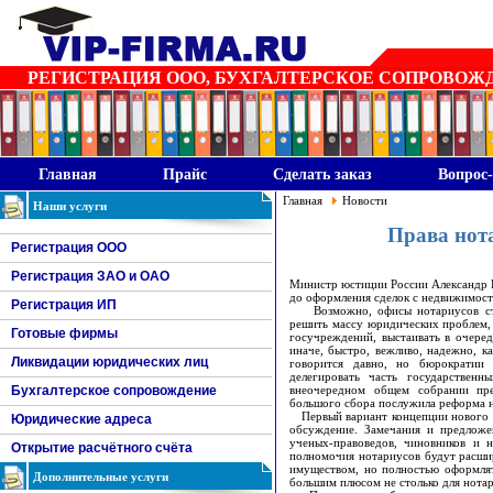
РЕГИСТРАЦИЯ ООО, БУХГАЛТЕРСКОЕ СОПРОВОЖДЕН
Главная
Прайс
Сделать заказ
Вопрос-
Главная
Новости
Наши услуги
Права нота
Регистрация ООО
Регистрация ЗАО и ОАО
Министр юстиции России Александр К
до оформления сделок с недвижимост
Регистрация ИП
Возможно, офисы нотариусов стан
решить массу юридических проблем,
Готовые фирмы
госучреждений, выстаивать в очеред
иначе, быстро, вежливо, надежно, к
Ликвидации юридических лиц
говорится давно, но бюрократии
делегировать часть государственн
Бухгалтерское сопровождение
внеочередном общем собрании пре
большого сбора послужила реформа но
Первый вариант концепции нового з
Юридические адреса
обсуждение. Замечания и предложе
ученых-правоведов, чиновников и 
Открытие расчётного счёта
полномочия нотариусов будут расшир
имуществом, но полностью оформлят
Дополнительные услуги
большим плюсом не столько для нотар