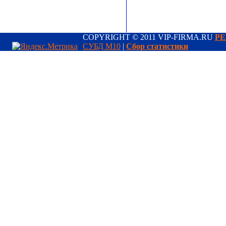
COPYRIGHT © 2011 VIP-FIRMA.RU
РЕ
СУБД М10
|
Сбор статистики