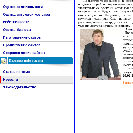
Повысятся требования и к самим
придется пройти переэкзаменов
Оценка недвижимости
значительному росту их услуг. Наоб
которые нельзя. Будут взяты под ос
Оценка интеллектуальной
каналом утечки. Например, сейчас
случится, если эта база попаде
собственности
удостоверяющий центр, у каждого бу
условия доступа к таким сведениям.
Алек
Оценка бизнеса
- Пред
можно 
Изготовление сайтов
оптими
пропис
Продвижение сайтов
удален
судьб
Сопровождение сайтов
реглам
оплат
Полезная информация
оптима
имеет 
в том
Статьи по теме
докуме
28.02.
Новости
Вернут
Законодательство