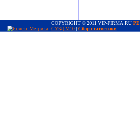
COPYRIGHT © 2011 VIP-FIRMA.RU
РЕ
СУБД М10
|
Сбор статистики