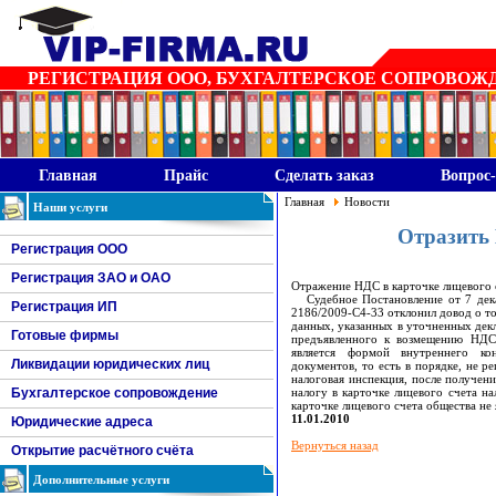
РЕГИСТРАЦИЯ ООО, БУХГАЛТЕРСКОЕ СОПРОВОЖДЕН
Главная
Прайс
Сделать заказ
Вопрос-
Главная
Новости
Наши услуги
Отразить 
Регистрация ООО
Регистрация ЗАО и ОАО
Отражение НДС в карточке лицевого с
Судебное Постановление от 7 дека
Регистрация ИП
2186/2009-С4-33 отклонил довод о то
данных, указанных в уточненных декл
Готовые фирмы
предъявленного к возмещению НДС.
является формой внутреннего ко
Ликвидации юридических лиц
документов, то есть в порядке, не 
налоговая инспекция, после получен
Бухгалтерское сопровождение
налогу в карточке лицевого счета н
карточке лицевого счета общества не
11.01.2010
Юридические адреса
Вернуться назад
Открытие расчётного счёта
Дополнительные услуги