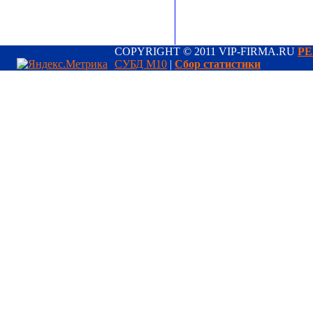
COPYRIGHT © 2011 VIP-FIRMA.RU
РЕ
СУБД М10
|
Сбор статистики