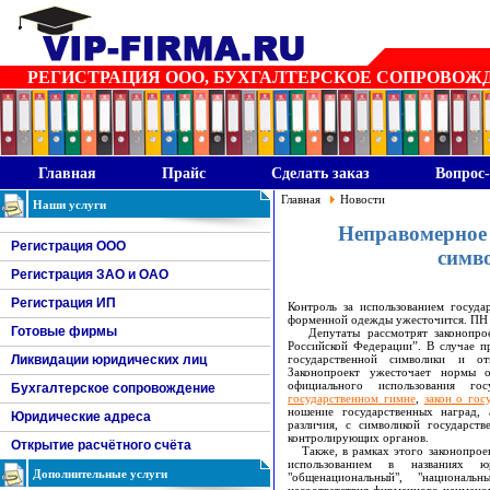
РЕГИСТРАЦИЯ ООО, БУХГАЛТЕРСКОЕ СОПРОВОЖДЕН
Главная
Прайс
Сделать заказ
Вопрос-
Главная
Новости
Наши услуги
Неправомерное 
Регистрация ООО
симво
Регистрация ЗАО и ОАО
Регистрация ИП
Контроль за использованием госуда
форменной одежды ужесточится. ПН
Готовые фирмы
Депутаты рассмотрят законопроек
Российской Федерации”. В случае пр
Ликвидации юридических лиц
государственной символики и от
Законопроект ужесточает нормы о
официального использования го
Бухгалтерское сопровождение
государственном гимне
,
закон о гос
ношение государственных наград,
Юридические адреса
различия, с символикой государст
контролирующих органов.
Открытие расчётного счёта
Также, в рамках этого законопрое
использованием в названиях юр
Дополнительные услуги
"общенациональный", "националь