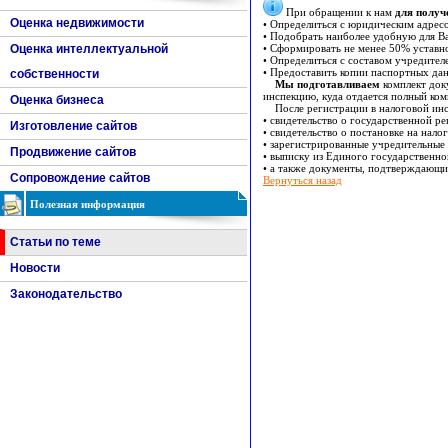
При обращении к нам
для получ
Оценка недвижимости
• Определиться с юридическим адрес
• Подобрать наиболее удобную для Ва
Оценка интеллектуальной
• Сформировать не менее 50% уставно
• Определиться с составом учредител
• Предоставить копии паспортных да
собственности
Мы подготавливаем
комплект доку
инспекцию, куда отдается полный ком
Оценка бизнеса
После регистрации в налоговой инс
• свидетельство о государственной ре
Изготовление сайтов
• свидетельство о постановке на нало
• зарегистрированные учредительные
Продвижение сайтов
• выписку из Единого государственно
• а также документы, подтверждающи
Сопровождение сайтов
Вернуться назад
Полезная информация
Статьи по теме
Новости
Законодательство