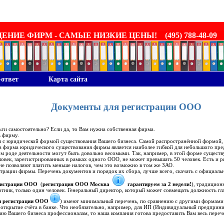
ИЕ ФИРМ - САМЫЕ НИЗКИЕ ЦЕНЫ! (495) 788-48-09
-ответ
Карта сайта
Документы для регистрации ООО
ги самостоятельно? Если да, то Вам нужна собственная фирма.
 фирму.
 с юридической формой существования Вашего бизнеса. Самой распространённой формой, 
а форма юридического существования фирмы является наиболее гибкой для небольшого пре
ом роде деятельности могут быть довольно весомыми. Так, например, в этой форме сущест
ловек, зарегистрированных в рамках одного ООО, не может превышать 50 человек. Есть и ря
не позволяют платить меньше налогов, чем это возможно в том же ЗАО.
ации фирмы. Перечень документов и порядок их сбора, лучше всего, скачать с официальн
егистрации ООО
(
регистрация ООО Москва
гарантируем за 2 недели!
), традицион
отник, только один человек. Генеральный директор, который может совмещать должность гл
и регистрации ООО
) имеют минимальный перечень, по сравнению с другими формами 
крытие счёта в банке. Что необязательно, например, для ИП (Индивидуальный предприни
 Вашего бизнеса профессионалам, то наша компания готова предоставить Вам весь перече