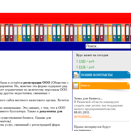
Курс валют на сегодня
1
USD
= руб.
1
EUR
= руб.
НАШИ КОНТАКТЫ
была и остаётся
регистрация ООО
(Общество с
дприятия. Но, конечно эта форма содержит ряд
Новости
вует ограничение по количеству персонала ООО.
д других недостатков, связанных с
Зоны для бизнеса...
ого сайта местного налогового органа. Хочется
В Рязанской области планируют
создать еще десять зон поддержки
но наименьшие. Это связано, с тем, что в ООО
малого предпринимательства.
авного бухгалтера. Также и
документы для
08.01.2011
подробнее...
существования бизнеса. Однако для
матель).
нь услуг, связанный с регистрацией фирм.
Права нотариусов будут
расширены...