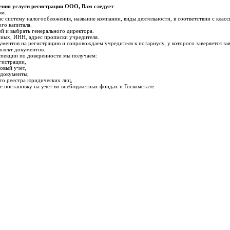
ения услуги регистрации ООО, Вам следует
:
ом.
с систему налогообложения, название компании, виды деятельности, в соответствии с кла
го капитала.
ей и выбрать генерального директора.
нных, ИНН, адрес прописки учредителя.
ментов на регистрацию и сопровождаем учредителя к нотариусу, у которого заверяется зая
плект документов.
пекции по доверенности мы получаем:
гистрации,
говый учет,
 документы,
го реестра юридических лиц,
е постановку на учет во внебюджетных фондах и Госкомстате.