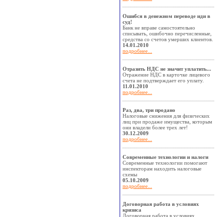
Ошибся в денежном переводе иди в
суд!
Банк не вправе самостоятельно
списывать, ошибочно перечисленные,
средства со счетов умерших клиентов.
14.01.2010
подробнее...
Отразить НДС не значит уплатить...
Отражение НДС в карточке лицевого
счета не подтверждает его уплату.
11.01.2010
подробнее...
Раз, два, три продано
Налоговые снижения для физических
лиц при продаже имущества, которым
они владели более трех лет!
30.12.2009
подробнее...
Современные технологии и налоги
Современные технологии помогают
инспекторам находить налоговые
схемы
05.10.2009
подробнее...
Договорная работа в условиях
кризиса
Договорная работа в условиях