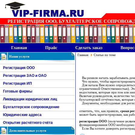
РЕГИСТРАЦИЯ ООО, БУХГАЛТЕРСКОЕ СОПРОВОЖДЕН
Главная
Прайс
Сделать заказ
Вопрос
Главная
Статьи по теме
Наши услуги
Регистрация ООО
Регистрация ЗАО и ОАО
Вы решили начать зарабатывать день
Что нужно, чтобы зарегистрировать
Регистрация ИП
Для начала Вам нужно определиться
ограниченной Ответственностью). Эт
Готовые фирмы
недостатков, которые при том или ин
Включая руководителя, количество че
Ликвидации юридических лиц
бухгалтерской отчётностью, которые 
Документы, необходимые для регистр
Бухгалтерское сопровождение
отметить, что, как правило,
сроки р
Юридические адреса
может быть зарегистрирован, как раб
регистрации ООО
(получение
услуг
Открытие расчётного счёта
функционирования ООО необходимо от
Если Вы хотите доверить регистрацию
Дополнительные услуги